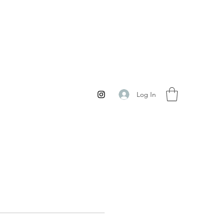
Log In