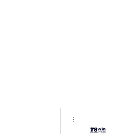
More actions