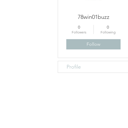
78win01buzz
0
0
Followers
Following
Follow
Profile