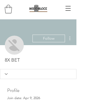
More actions
Follow
8X BET
Profile
Join date: Apr 9, 2026