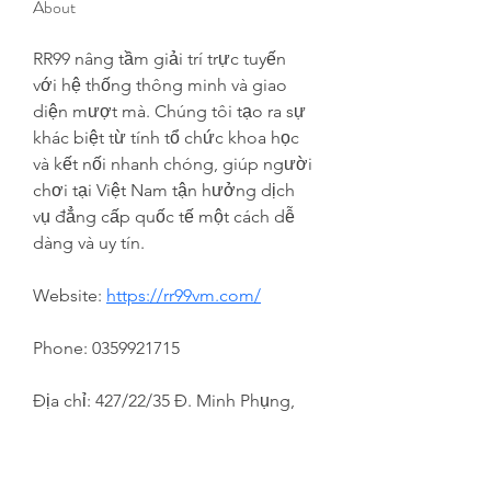
About
RR99 nâng tầm giải trí trực tuyến 
với hệ thống thông minh và giao 
diện mượt mà. Chúng tôi tạo ra sự 
khác biệt từ tính tổ chức khoa học 
và kết nối nhanh chóng, giúp người 
chơi tại Việt Nam tận hưởng dịch 
vụ đẳng cấp quốc tế một cách dễ 
dàng và uy tín.
Website: 
https://rr99vm.com/
Phone: 0359921715
Địa chỉ: 427/22/35 Đ. Minh Phụng, 
Phường 10, Quận 11, Thành phố Hồ 
Chí Minh, Việt Nam