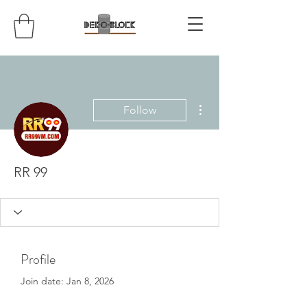
More actions
Follow
RR 99
Profile
Join date: Jan 8, 2026