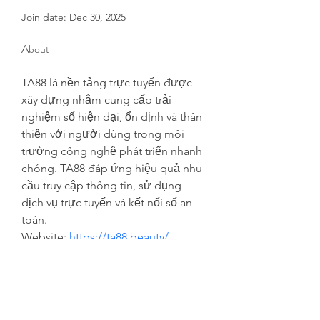
Join date: Dec 30, 2025
About
TA88 là nền tảng trực tuyến được 
xây dựng nhằm cung cấp trải 
nghiệm số hiện đại, ổn định và thân 
thiện với người dùng trong môi 
trường công nghệ phát triển nhanh 
chóng. TA88 đáp ứng hiệu quả nhu 
cầu truy cập thông tin, sử dụng 
dịch vụ trực tuyến và kết nối số an 
toàn.
Website: 
https://ta88.beauty/
Phone: 0341621896
Địa chỉ: 66A Đ. Số 7, Phường 1, Gò 
Vấp, Thành phố Hồ Chí Minh, 
Vietnam