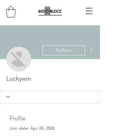
More actions
Follow
Luckywin
Profile
Join date: Apr 24, 2026