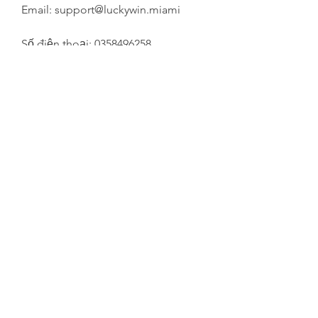
Email: support@luckywin.miami
Số điện thoại: 0358496258
Địa chỉ: 258 Đ. Phan Huy Ích, 
Phường 12, Gò Vấp, Hồ Chí Minh 
700000, Việt Nam
Zipcode: 700000
Hashtag: #luckywin #luckywinmiami 
#luckywincasino 
#conggameluckywin
©2021 by Dek-O-Block.com. Proudly created with
Wix.com