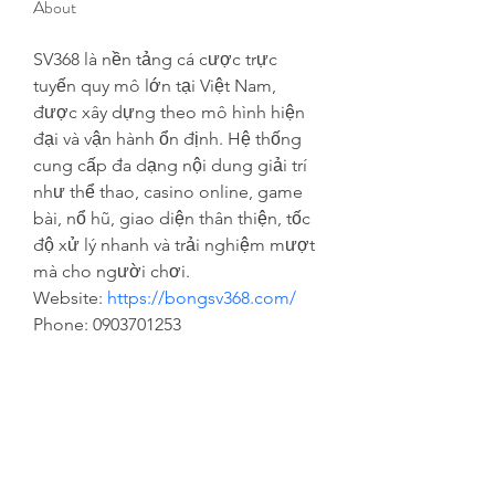
About
SV368 là nền tảng cá cược trực 
tuyến quy mô lớn tại Việt Nam, 
được xây dựng theo mô hình hiện 
đại và vận hành ổn định. Hệ thống 
cung cấp đa dạng nội dung giải trí 
như thể thao, casino online, game 
bài, nổ hũ, giao diện thân thiện, tốc 
độ xử lý nhanh và trải nghiệm mượt 
mà cho người chơi.
Website: 
https://bongsv368.com/
Phone: 0903701253
Địa chỉ: 23/30 Đ. số 3, Bình Hưng 
Hoà A, Bình Tân, Thành phố Hồ Chí 
Minh, Việt Nam
Email: bongsv368com@gmail.com
Tags: #SV368 #SV_368 
#bongsv368com #trangchu_SV368 