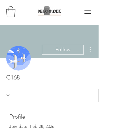
More actions
Follow
C168
Profile
Join date: Feb 28, 2026