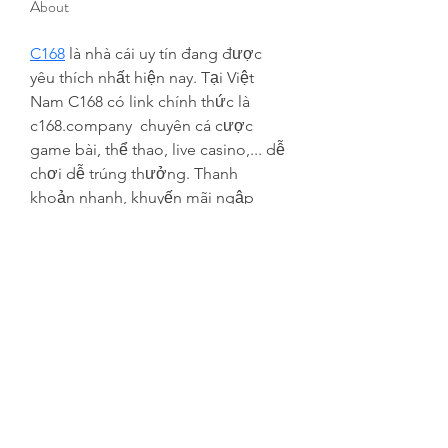
About
C168
 là nhà cái uy tín đang được 
yêu thích nhất hiện nay. Tại Việt 
Nam C168 có link chính thức là 
c168.company  chuyên cá cược 
game bài, thể thao, live casino,... dễ 
chơi dễ trúng thưởng. Thanh 
khoản nhanh, khuyến mãi ngập 
tràn. Nhanh tay đăng ký thành viên 
C168 ngay để lãnh tiền tỷ.
Thông tin liên hệ:
Thương hiệu nhà cái: C168
©2021 by Dek-O-Block.com. Proudly created with