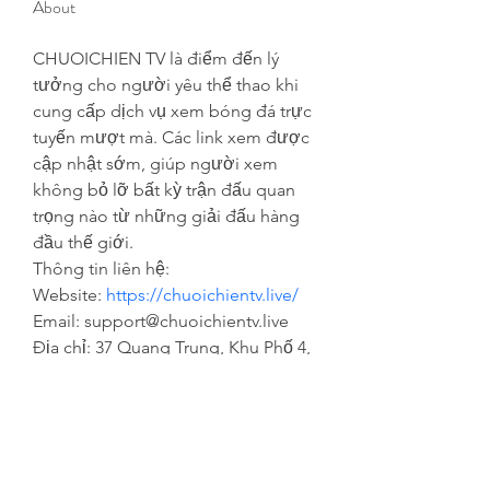
About
CHUOICHIEN TV là điểm đến lý 
tưởng cho người yêu thể thao khi 
cung cấp dịch vụ xem bóng đá trực 
tuyến mượt mà. Các link xem được 
cập nhật sớm, giúp người xem 
không bỏ lỡ bất kỳ trận đấu quan 
trọng nào từ những giải đấu hàng 
đầu thế giới.
Thông tin liên hệ: 
Website: 
https://chuoichientv.live/ 
Email: support@chuoichientv.live 
Địa chỉ: 37 Quang Trung, Khu Phố 4, 
An Hội Tây, Hồ Chí Minh, Vietnam
Số điện thoại: 0868213645
Hastags: #chuoichientv 
#chuoichienlink 
#xembongdachuoichien 