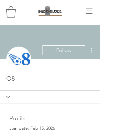
More actions
Follow
O8
Profile
Join date: Feb 15, 2026