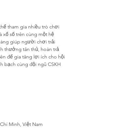
thể tham gia nhiều trò chơi 
à xổ số trên cùng một hệ 
dàng giúp người chơi trải 
nh thưởng tân thủ, hoàn trả 
n để gia tăng lợi ích cho hội 
nh bạch cùng đội ngũ CSKH 
 Chí Minh, Việt Nam