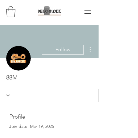
More actions
Follow
88M
Profile
Join date: Mar 19, 2026