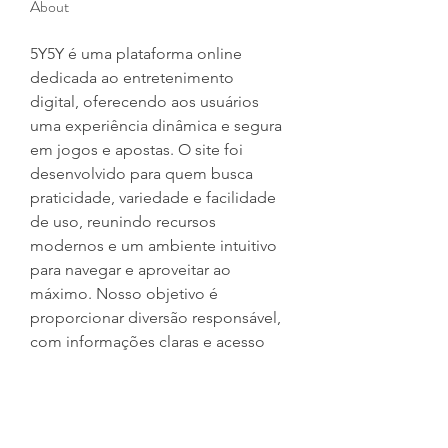
About
5Y5Y é uma plataforma online 
dedicada ao entretenimento 
digital, oferecendo aos usuários 
uma experiência dinâmica e segura 
em jogos e apostas. O site foi 
desenvolvido para quem busca 
praticidade, variedade e facilidade 
de uso, reunindo recursos 
modernos e um ambiente intuitivo 
para navegar e aproveitar ao 
máximo. Nosso objetivo é 
proporcionar diversão responsável, 
com informações claras e acesso 
rápido a todas as funcionalidades 
disponíveis. Na 5Y5Y, você encontra 
uma experiência completa em um 
único lugar, sempre com foco na 