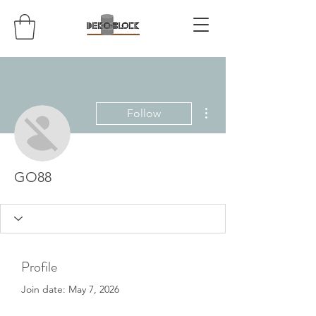
More actions
Follow
GO88
Profile
Join date: May 7, 2026