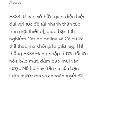
About
EX88 tự hào sở hữu giao diện hiện 
đại với tốc độ tải nhanh thần tốc 
trên mọi thiết bị, giúp bạn trải 
nghiệm Casino online và Cá cược 
thể thao mà không lo giật lag. Hệ 
thống EX88 Đăng nhập được tối ưu 
hóa bảo mật, đảm bảo mọi ván 
cược Nổ hũ hay Bắn cá của bạn 
luôn mượt mà và an toàn tuyệt đối.  
#ex88 #nhacaiex88 #ex88.com 
#ex88com
Website: 
https://ex88no1.com/
Địa chỉ: 200 Nguyễn Trọng Tuyển, 
Phú Nhuận, Hồ Chí Minh, Việt Nam
SĐT: 0986834459