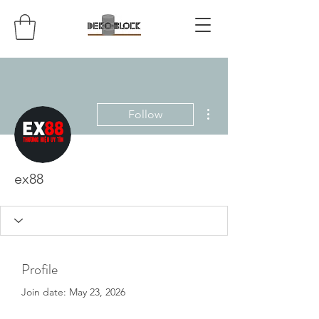
More actions
Follow
ex88
Profile
Join date: May 23, 2026