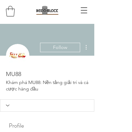
More actions
Follow
MU88
Khám phá MU88: Nền tảng giải trí và cá
cược hàng đầu
Profile