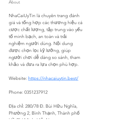
About
NhaCaiUyTin là chuyên trang đánh 
giá và tổng hợp các thương hiệu cá 
cược chất lượng, tập trung vào yếu 
tố minh bạch, an toàn và trải 
nghiệm người dùng. Nội dung 
được chọn lọc kỹ lưỡng, giúp 
người chơi dễ dàng so sánh, tham 
khảo và đưa ra lựa chọn phù hợp.
Website: 
https://nhacaiuytin.best/
Phone: 0351237912
Địa chỉ: 280/78 Đ. Bùi Hữu Nghĩa, 
Phường 2, Bình Thạnh, Thành phố 
Hồ Chí Minh, Việt Nam