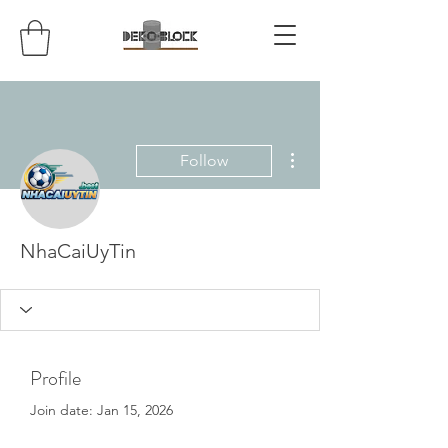
More actions
Follow
NhaCaiUyTin
Profile
Join date: Jan 15, 2026