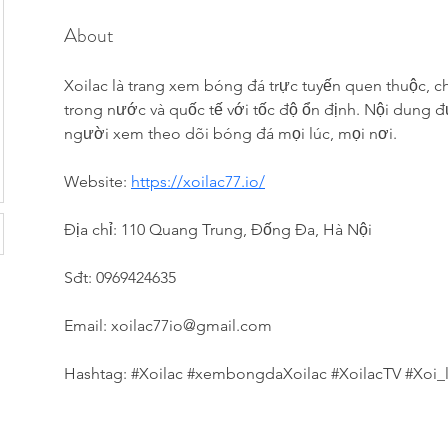
About
Xoilac là trang xem bóng đá trực tuyến quen thuộc, c
trong nước và quốc tế với tốc độ ổn định. Nội dung đư
người xem theo dõi bóng đá mọi lúc, mọi nơi.
Website: 
https://xoilac77.io/
Địa chỉ: 110 Quang Trung, Đống Đa, Hà Nội
Sđt: 0969424635
Email: xoilac77io@gmail.com
Hashtag: #Xoilac #xembongdaXoilac #XoilacTV #Xoi_