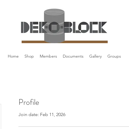
Home
Shop
Members
Documents
Gallery
Groups
Profile
Join date: Feb 11, 2026