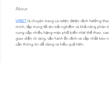
About
V9BET
 là chuyên trang cá cược được định hướng th
minh, tập trung tối ưu trải nghiệm và khả năng phân 
cung cấp nhiều hạng mục phổ biến như thể thao, casin
giao diện rõ ràng, vận hành ổn định và cập nhật kèo 
cận thông tin dễ dàng và hiệu quả hơn.