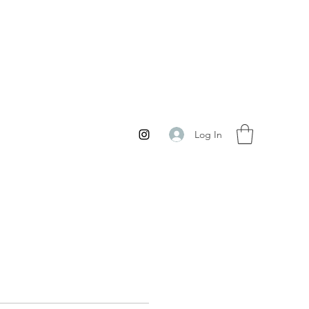
Log In