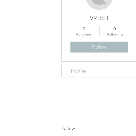
V9 BET
0
0
Followers
Following
Follow
Profile
Follow