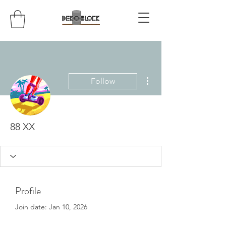
More actions
Follow
88 XX
Profile
Join date: Jan 10, 2026