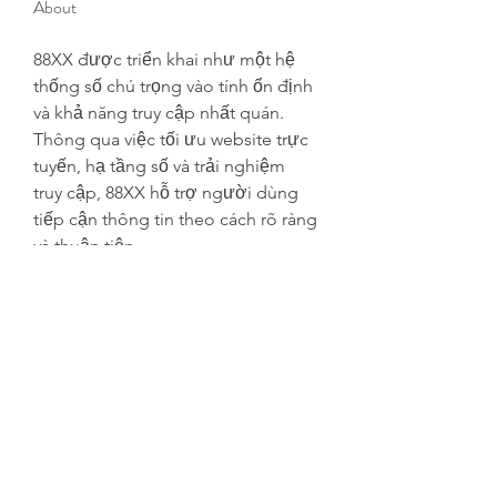
About
88XX được triển khai như một hệ 
thống số chú trọng vào tính ổn định 
và khả năng truy cập nhất quán. 
Thông qua việc tối ưu website trực 
tuyến, hạ tầng số và trải nghiệm 
truy cập, 88XX hỗ trợ người dùng 
tiếp cận thông tin theo cách rõ ràng 
và thuận tiện.
Website: 
https://88xx.gr.com/
Phone: 0346218554
Địa chỉ: 163/26B Đ.Nguyễn Văn 
Nghi, Phường 1, Gò Vấp, Thành 
phố Hồ Chí 