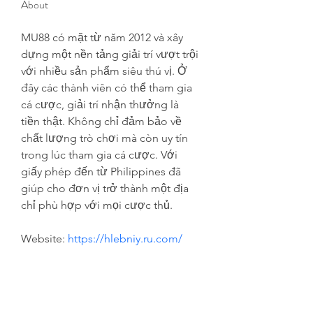
About
MU88 có mặt từ năm 2012 và xây 
dựng một nền tảng giải trí vượt trội 
với nhiều sản phẩm siêu thú vị. Ở 
đây các thành viên có thể tham gia 
cá cược, giải trí nhận thưởng là 
tiền thật. Không chỉ đảm bảo về 
chất lượng trò chơi mà còn uy tín 
trong lúc tham gia cá cược. Với 
giấy phép đến từ Philippines đã 
giúp cho đơn vị trở thành một địa 
chỉ phù hợp với mọi cược thủ.
Website: 
https://hlebniy.ru.com/
Phone: 0346912341
Địa chỉ: 270/23 Hoàng Hoa Thám, 
Bình Lợi Trung, Hồ Chí Minh, 
Vietnam