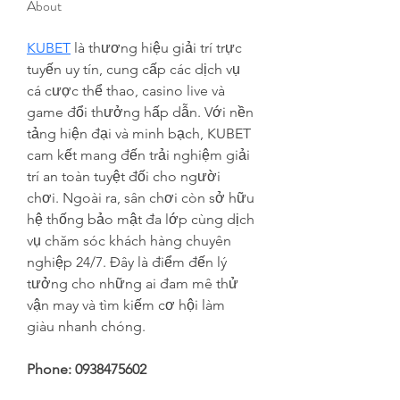
About
KUBET
 là thương hiệu giải trí trực 
tuyến uy tín, cung cấp các dịch vụ 
cá cược thể thao, casino live và 
game đổi thưởng hấp dẫn. Với nền 
tảng hiện đại và minh bạch, KUBET 
cam kết mang đến trải nghiệm giải 
trí an toàn tuyệt đối cho người 
chơi. Ngoài ra, sân chơi còn sở hữu 
hệ thống bảo mật đa lớp cùng dịch 
vụ chăm sóc khách hàng chuyên 
nghiệp 24/7. Đây là điểm đến lý 
tưởng cho những ai đam mê thử 
vận may và tìm kiếm cơ hội làm 
giàu nhanh chóng.
Phone: 0938475602