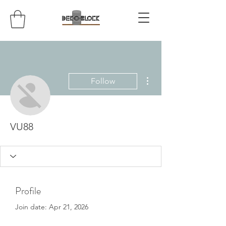
More actions
Follow
VU88
Profile
Join date: Apr 21, 2026