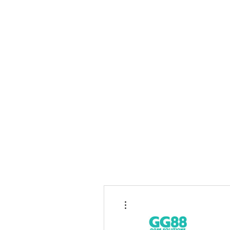
More actions