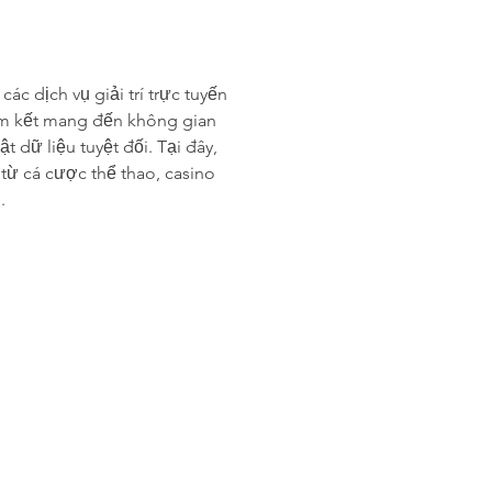
ác dịch vụ giải trí trực tuyến 
am kết mang đến không gian 
dữ liệu tuyệt đối. Tại đây, 
ừ cá cược thể thao, casino 
.