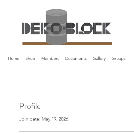
Home
Shop
Members
Documents
Gallery
Groups
Profile
Join date: May 19, 2026