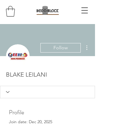
More actions
Follow
BLAKE LEILANI
Profile
Join date: Dec 20, 2025