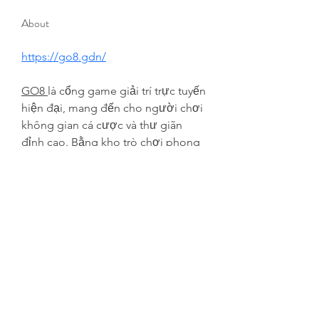
About
https://go8.gdn/
GO8 
là cổng game giải trí trực tuyến 
hiện đại, mang đến cho người chơi 
không gian cá cược và thư giãn 
đỉnh cao. Bằng kho trò chơi phong 
phú gồm casino, bắn cá, nổ hũ, và 
game bài đổi thưởng, GO8 đã đưa 
người chơi đến được với những 
trải nghiệm giải trí tuyệt vời.
©2021 by Dek-O-Block.com. Proudly created with