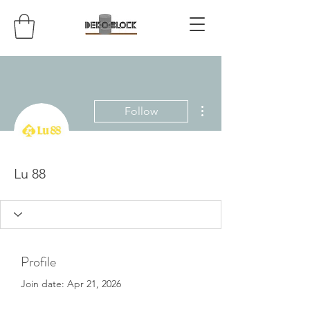
More actions
Follow
Lu 88
Profile
Join date: Apr 21, 2026