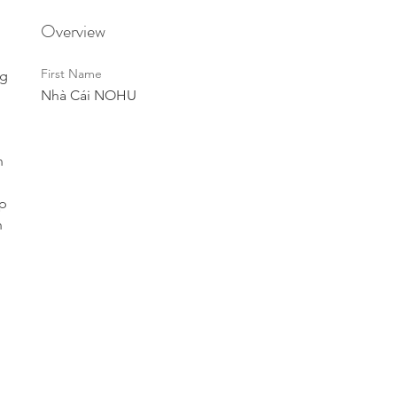
Overview
First Name
g 
Nhà Cái NOHU
n 
p 
h 