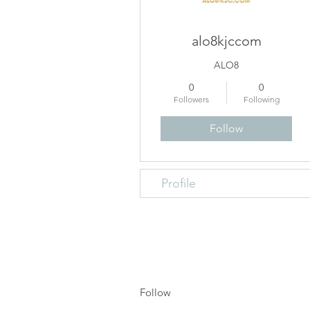
alo8kjccom
ALO8
0
0
Followers
Following
Follow
Profile
Follow