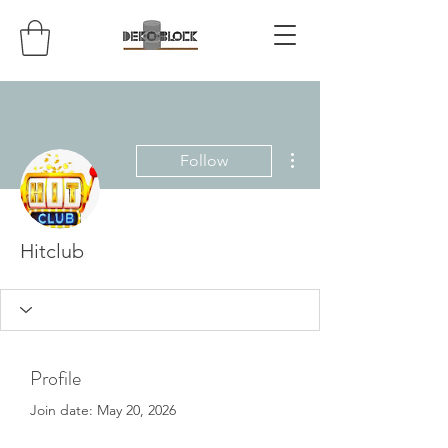
More actions
Follow
Hitclub
Profile
Join date: May 20, 2026