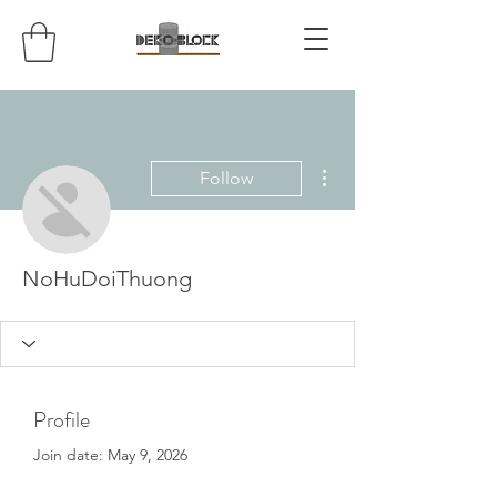
More actions
Follow
NoHuDoiThuong
Profile
Join date: May 9, 2026