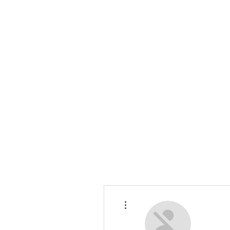
More actions