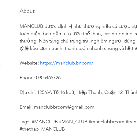
About
MANCLUB được định vị như thương hiệu cá cược trực tu
toàn diện, bao gồm cá cược thể thao, casino online, sl
thưởng. Nền tảng chú trọng trải nghiệm người dùng t
tỷ lệ kèo cạnh tranh, thanh toán nhanh chóng và hệ t
Website: 
https://manclub.br.com/
Phone: 0905465726
Địa chỉ: 125/6A Tổ 16 kp3, Hiệp Thành, Quận 12, Thà
Email: manclubbrcom@gmail.com
Tags: #MANCLUB #MAN_CLUB #manclubbrcom #tra
#thethao_MANCLUB