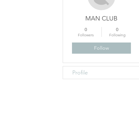
MAN CLUB
0
0
Followers
Following
Follow
Profile