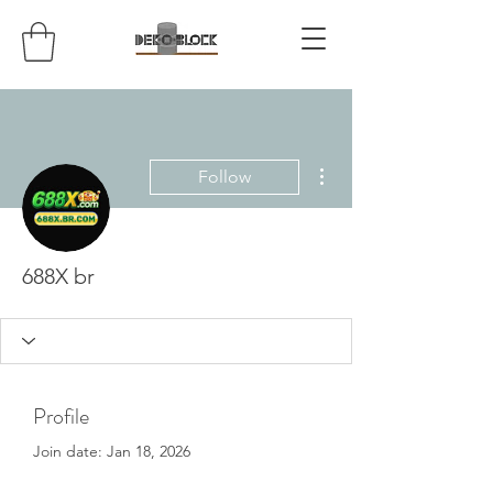
More actions
Follow
688X br
Profile
Join date: Jan 18, 2026