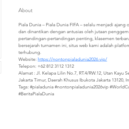
About
Piala Dunia – Piala Dunia FIFA – selalu menjadi ajang
dan dinantikan dengan antusias oleh jutaan penggemar
pertandingan-pertandingan penting, klasemen terb
bersejarah turnamen ini, situs web kami adalah platfo
terhubung.
Website: 
https://nontonpialadunia2026.vip/
Telepon: +62 812 3112 1312
Alamat : Jl. Kelapa Lilin No.7, RT.4/RW.12, Utan Kayu S
Jakarta Timur, Daerah Khusus Ibukota Jakarta 13120, 
Tags: #pialadunia #nontonpialadunia2026vip #WorldC
#BeritaPialaDunia