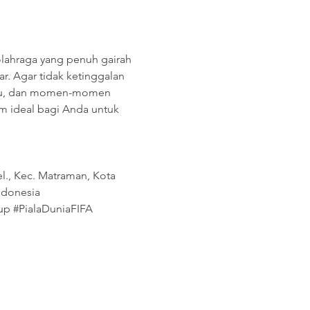
 olahraga yang penuh gairah 
. Agar tidak ketinggalan 
aru, dan momen-momen 
rm ideal bagi Anda untuk 
el., Kec. Matraman, Kota 
Indonesia
up #PialaDuniaFIFA 