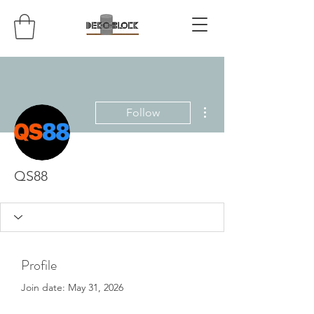
More actions
Follow
QS88
Profile
Join date: May 31, 2026