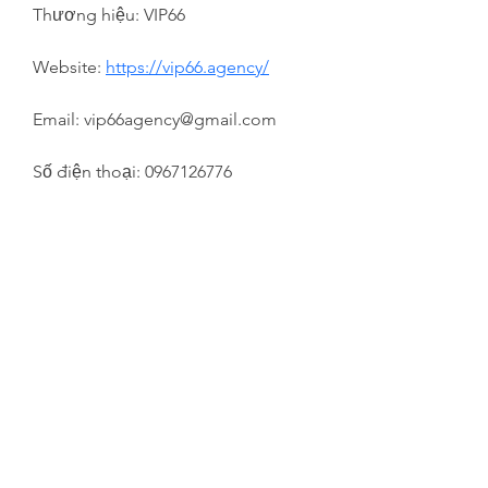
Thương hiệu: VIP66
Website: 
https://vip66.agency/
Email: vip66agency@gmail.com
Số điện thoại: 0967126776
Địa chỉ: 30/3D Phan Huy Ích, 
Phường 12, Gò Vấp, Thành phố Hồ 
Chí Minh, Việt Nam
Zipcode: 700000
Hashtag: #vip66 #nhacaivip66 
#vip66casino #vip66game #vip66slot 
#vip66agency #vip66dangky 
#vip66dangnhap #vip66khuyenmai 
#vip66code #vip66app #vip66link 