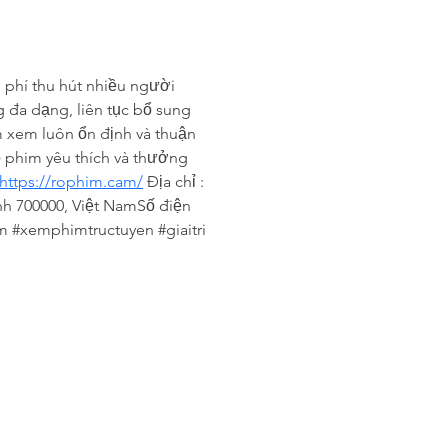
phí thu hút nhiều người 
 đa dạng, liên tục bổ sung 
m xem luôn ổn định và thuận 
 phim yêu thích và thưởng 
https://rophim.cam/
 Địa chỉ : 
nh 700000, Việt NamSố điện 
m #xemphimtructuyen #giaitri