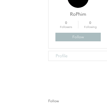
RoPhim
0
0
Followers
Following
Follow
Profile
Follow