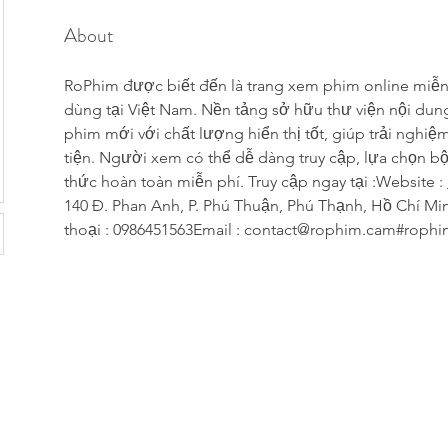
About
RoPhim được biết đến là trang xem phim online miễn 
dùng tại Việt Nam. Nền tảng sở hữu thư viện nội dung
phim mới với chất lượng hiển thị tốt, giúp trải nghiệ
tiện. Người xem có thể dễ dàng truy cập, lựa chọn bộ
thức hoàn toàn miễn phí. Truy cập ngay tại :Website : 
140 Đ. Phan Anh, P. Phú Thuận, Phú Thạnh, Hồ Chí Mi
thoại : 0986451563Email : contact@rophim.cam#rophi