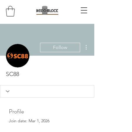
More actions
Follow
SC88
Profile
Join date: Mar 1, 2026