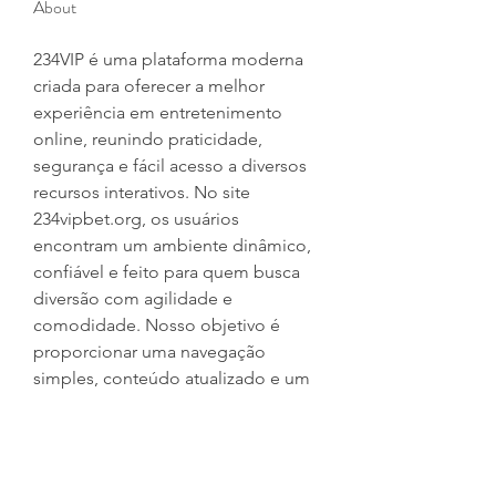
About
234VIP é uma plataforma moderna 
criada para oferecer a melhor 
experiência em entretenimento 
online, reunindo praticidade, 
segurança e fácil acesso a diversos 
recursos interativos. No site 
234vipbet.org, os usuários 
encontram um ambiente dinâmico, 
confiável e feito para quem busca 
diversão com agilidade e 
comodidade. Nosso objetivo é 
proporcionar uma navegação 
simples, conteúdo atualizado e um 
espaço que valoriza a experiência 
de cada visitante. Se você deseja 
explorar um portal completo e 
pensado para o público que gosta 