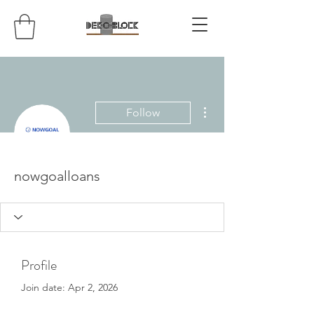
More actions
Follow
nowgoalloans
Profile
Join date: Apr 2, 2026