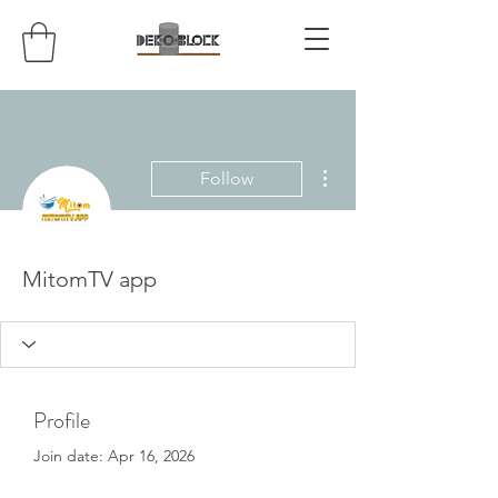
More actions
Follow
MitomTV app
Profile
Join date: Apr 16, 2026