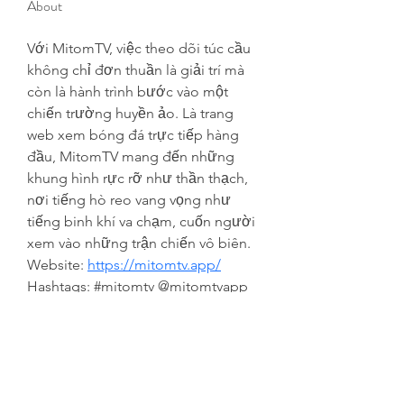
About
Với MitomTV, việc theo dõi túc cầu 
không chỉ đơn thuần là giải trí mà 
còn là hành trình bước vào một 
chiến trường huyền ảo. Là trang 
web xem bóng đá trực tiếp hàng 
đầu, MitomTV mang đến những 
khung hình rực rỡ như thần thạch, 
nơi tiếng hò reo vang vọng như 
tiếng binh khí va chạm, cuốn người 
xem vào những trận chiến vô biên.
Website: 
https://mitomtv.app/
Hashtags: #mitomtv @mitomtvapp 
#mitom tv #mitom #tructiepbongda 
#tructiepbongdamitomtv
Địa chỉ: 28 Trương Phước Phan, 
Bình Trị Đông, Hồ Chí Minh 10000, 
Việt Nam