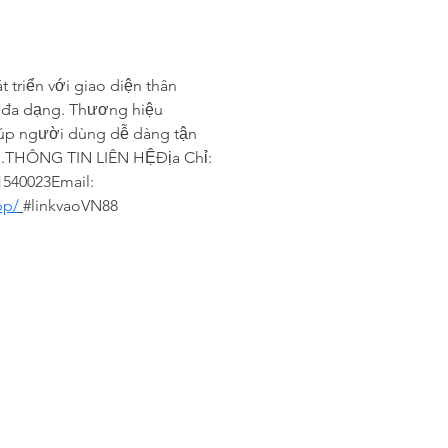
t triển với giao diện thân 
ệm đa dạng. Thương hiệu 
giúp người dùng dễ dàng tận 
bị.THÔNG TIN LIÊN HỆĐịa Chỉ: 
1540023Email: 
pp/
#linkvaoVN88 