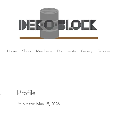
Home
Shop
Members
Documents
Gallery
Groups
Profile
Join date: May 15, 2026