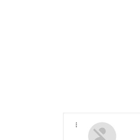
More actions