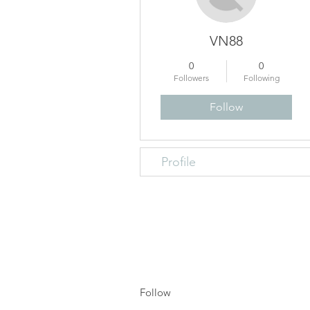
VN88
0
0
Followers
Following
Follow
Profile
Follow