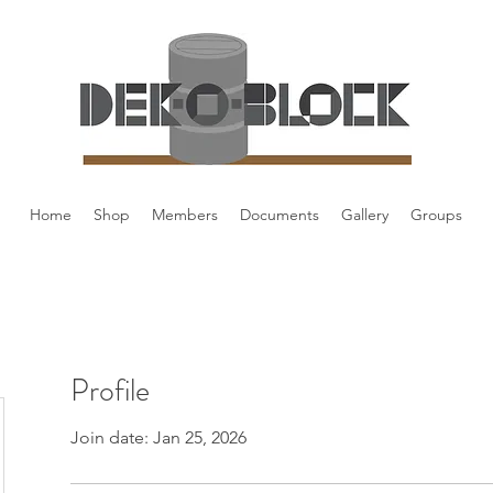
Home
Shop
Members
Documents
Gallery
Groups
Profile
Join date: Jan 25, 2026