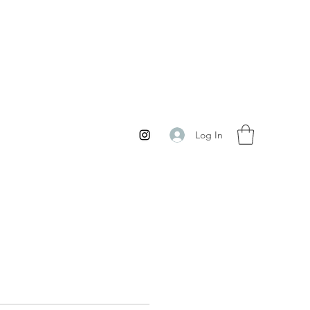
Log In