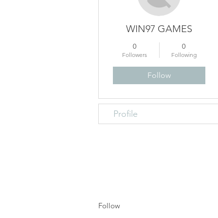
WIN97 GAMES
0
0
Followers
Following
Follow
Profile
Follow