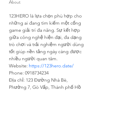
About
123HERO là lựa chọn phù hợp cho 
những ai đang tìm kiếm một cổng 
game giải trí đa năng. Sự kết hợp 
giữa công nghệ hiện đại, đa dạng 
trò chơi và trải nghiệm người dùng 
tốt giúp nền tảng ngày càng được 
nhiều người quan tâm.
Website: 
https://123hero.date/
Phone: 0918734234
Địa chỉ: 123 Đường Nhà Bè, 
Phường 7, Gò Vấp, Thành phố Hồ 
Chí Minh, Việt Nam
Email: 123herodate@gmail.com
Tags: #123HEROGame 
#DangKy123HERO 
#LinkVao123HERO 
#123HEROCasino #123HEROOnline 