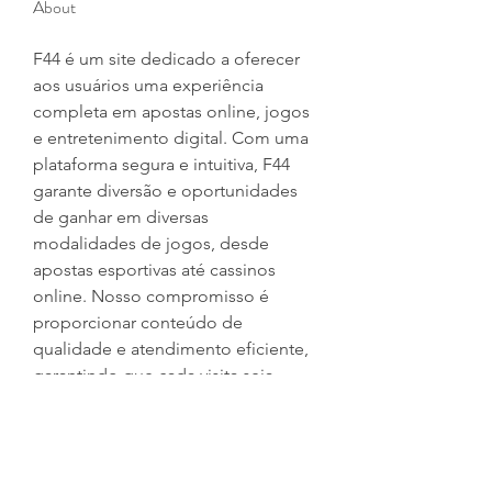
About
F44 é um site dedicado a oferecer 
aos usuários uma experiência 
completa em apostas online, jogos 
e entretenimento digital. Com uma 
plataforma segura e intuitiva, F44 
garante diversão e oportunidades 
de ganhar em diversas 
modalidades de jogos, desde 
apostas esportivas até cassinos 
online. Nosso compromisso é 
proporcionar conteúdo de 
qualidade e atendimento eficiente, 
garantindo que cada visita seja 
agradável e confiável. Se você 
procura emoção, entretenimento e 
chances de conquistar grandes 
prêmios, não deixe de conhecer 