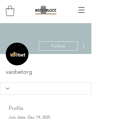
More actions
Follow
vaobetorg
Profile
Join date: Dec 19, 2025