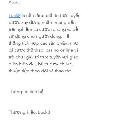
About
Luck8
 là nền tảng giải trí trực tuyến 
được xây dựng nhằm mang đến 
trải nghiệm cá cược rõ ràng và dễ 
sử dụng cho người dùng. Hệ 
thống tích hợp các sản phẩm như 
cá cược thể thao, casino online và 
trò chơi giải trí trực tuyến với giao 
diện hiện đại, bố cục mạch lạc, 
thuận tiện theo dõi và thao tác.
Thông tin liên hệ
Thương hiệu: Luck8