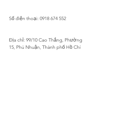
Số điện thoại: 0918 674 552
Địa chỉ: 99/10 Cao Thắng, Phường 
15, Phú Nhuận, Thành phố Hồ Chí 
Minh, Việt Nam
Zipcode: 700000
Hashtags
#luck8 #luck8k #luck8casino 
#luck8online #giaitructuyen 
#cacuoc #casinoonline