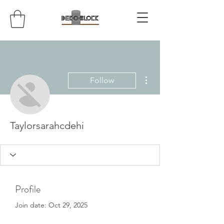
More actions
Follow
Taylorsarahcdehi
Profile
Join date: Oct 29, 2025