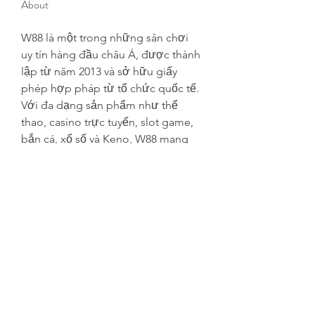
About
W88 là một trong những sân chơi 
uy tín hàng đầu châu Á, được thành 
lập từ năm 2013 và sở hữu giấy 
phép hợp pháp từ tổ chức quốc tế. 
Với đa dạng sản phẩm như thể 
thao, casino trực tuyến, slot game, 
bắn cá, xổ số và Keno, W88 mang 
đến trải nghiệm giải trí hấp dẫn 
cùng nền tảng công nghệ bảo mật 
cao và dịch vụ khách hàng chuyên 
nghiệp 24/7.
https://ww88xn.com/
©2021 by Dek-O-Block.com. Proudly created with